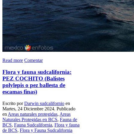
Read more
Comentar
Flora y fauna sudcalifornia:
PEZ COCHITO (Balistes
polylepis o pez ballesta de
escamas finas)
Escrito por
Darwin sudcalifornio
en
Martes, 24 Diciembre 2024. Publicado
en
Areas naturales protegidas
,
Areas
Naturales Protegidas en BCS
,
Fauna de
BCS
,
Fauna Sudcalifornia
,
Flora y fauna
de BCS
,
Flora y Fauna Sudcalifornia