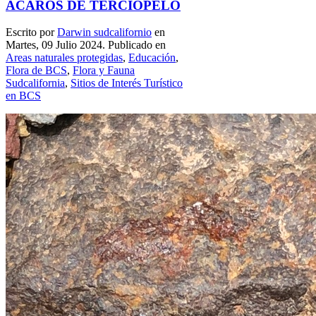
ÁCAROS DE TERCIOPELO
Escrito por
Darwin sudcalifornio
en
Martes, 09 Julio 2024. Publicado en
Areas naturales protegidas
,
Educación
,
Flora de BCS
,
Flora y Fauna
Sudcalifornia
,
Sitios de Interés Turístico
en BCS