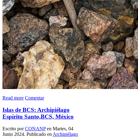
Read more
Comentar
Islas de BCS: Archipiélago
Espíritu Santo,BCS, México
Escrito por
CONANP
en Martes, 04
Junio 2024. Publicado en
Archipiélago