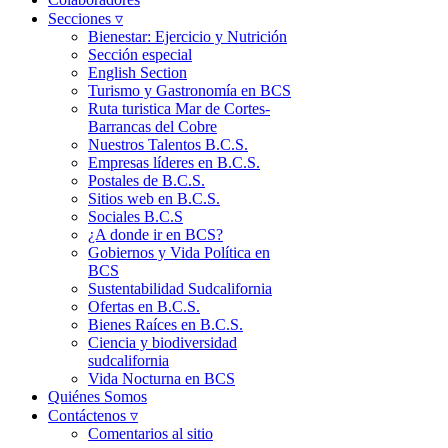
Secciones ▿
Bienestar: Ejercicio y Nutrición
Sección especial
English Section
Turismo y Gastronomía en BCS
Ruta turistica Mar de Cortes-
Barrancas del Cobre
Nuestros Talentos B.C.S.
Empresas líderes en B.C.S.
Postales de B.C.S.
Sitios web en B.C.S.
Sociales B.C.S
¿A donde ir en BCS?
Gobiernos y Vida Política en
BCS
Sustentabilidad Sudcalifornia
Ofertas en B.C.S.
Bienes Raíces en B.C.S.
Ciencia y biodiversidad
sudcalifornia
Vida Nocturna en BCS
Quiénes Somos
Contáctenos ▿
Comentarios al sitio