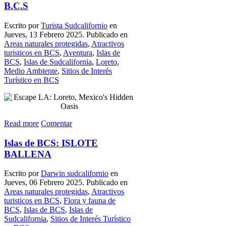
B.C.S
Escrito por
Turista Sudcalifornio
en
Jueves, 13 Febrero 2025. Publicado en
Areas naturales protegidas
,
Atractivos
turisticos en BCS
,
Aventura
,
Islas de
BCS
,
Islas de Sudcalifornia
,
Loreto
,
Medio Ambiente
,
Sitios de Interés
Turístico en BCS
Read more
Comentar
Islas de BCS: ISLOTE
BALLENA
Escrito por
Darwin sudcalifornio
en
Jueves, 06 Febrero 2025. Publicado en
Areas naturales protegidas
,
Atractivos
turisticos en BCS
,
Flora y fauna de
BCS
,
Islas de BCS
,
Islas de
Sudcalifornia
,
Sitios de Interés Turístico