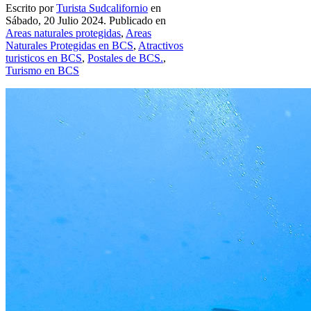
Escrito por
Turista Sudcalifornio
en
Sábado, 20 Julio 2024. Publicado en
Areas naturales protegidas
,
Areas
Naturales Protegidas en BCS
,
Atractivos
turisticos en BCS
,
Postales de BCS.
,
Turismo en BCS