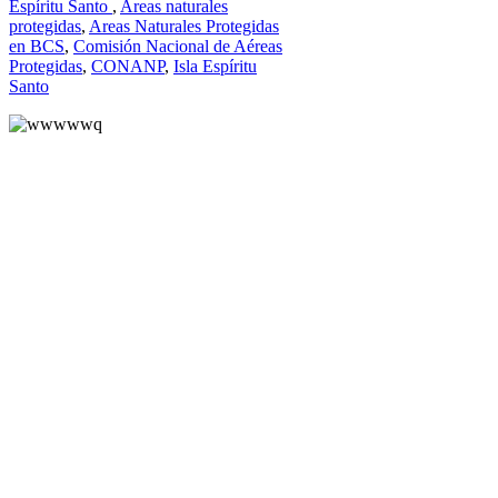
Espíritu Santo
,
Areas naturales
protegidas
,
Areas Naturales Protegidas
en BCS
,
Comisión Nacional de Aéreas
Protegidas
,
CONANP
,
Isla Espíritu
Santo