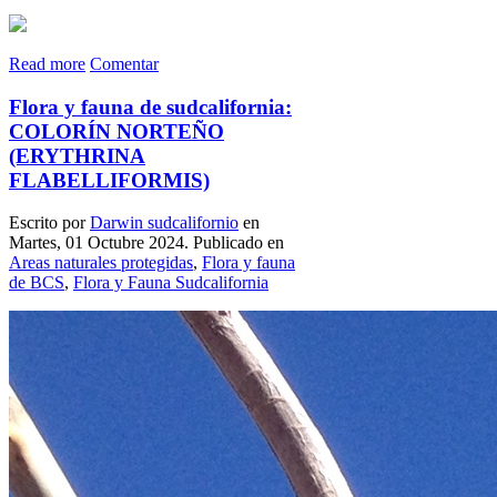
Read more
Comentar
Flora y fauna de sudcalifornia:
COLORÍN NORTEÑO
(ERYTHRINA
FLABELLIFORMIS)
Escrito por
Darwin sudcalifornio
en
Martes, 01 Octubre 2024. Publicado en
Areas naturales protegidas
,
Flora y fauna
de BCS
,
Flora y Fauna Sudcalifornia