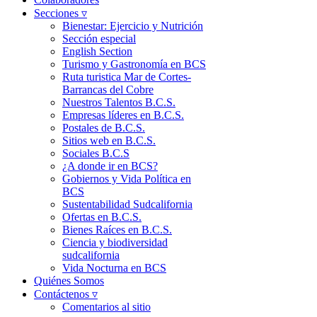
Secciones ▿
Bienestar: Ejercicio y Nutrición
Sección especial
English Section
Turismo y Gastronomía en BCS
Ruta turistica Mar de Cortes-
Barrancas del Cobre
Nuestros Talentos B.C.S.
Empresas líderes en B.C.S.
Postales de B.C.S.
Sitios web en B.C.S.
Sociales B.C.S
¿A donde ir en BCS?
Gobiernos y Vida Política en
BCS
Sustentabilidad Sudcalifornia
Ofertas en B.C.S.
Bienes Raíces en B.C.S.
Ciencia y biodiversidad
sudcalifornia
Vida Nocturna en BCS
Quiénes Somos
Contáctenos ▿
Comentarios al sitio