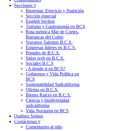
Secciones ▿
Bienestar: Ejercicio y Nutrición
Sección especial
English Section
Turismo y Gastronomía en BCS
Ruta turistica Mar de Cortes-
Barrancas del Cobre
Nuestros Talentos B.C.S.
Empresas líderes en B.C.S.
Postales de B.C.S.
Sitios web en B.C.S.
Sociales B.C.S
¿A donde ir en BCS?
Gobiernos y Vida Política en
BCS
Sustentabilidad Sudcalifornia
Ofertas en B.C.S.
Bienes Raíces en B.C.S.
Ciencia y biodiversidad
sudcalifornia
Vida Nocturna en BCS
Quiénes Somos
Contáctenos ▿
Comentarios al sitio