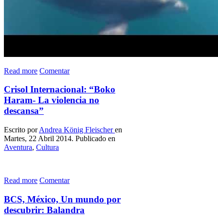
Read more
Comentar
Crisol Internacional: “Boko
Haram- La violencia no
descansa”
Escrito por
Andrea König Fleischer
en
Martes, 22 Abril 2014. Publicado en
Aventura
,
Cultura
Read more
Comentar
BCS, México, Un mundo por
descubrir: Balandra