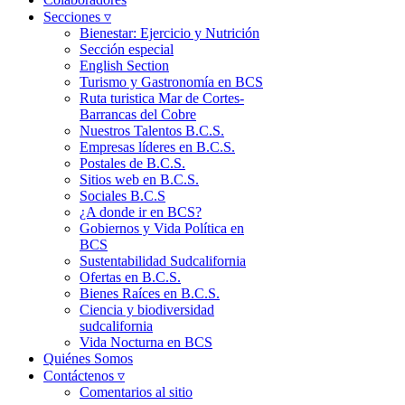
Secciones ▿
Bienestar: Ejercicio y Nutrición
Sección especial
English Section
Turismo y Gastronomía en BCS
Ruta turistica Mar de Cortes-
Barrancas del Cobre
Nuestros Talentos B.C.S.
Empresas líderes en B.C.S.
Postales de B.C.S.
Sitios web en B.C.S.
Sociales B.C.S
¿A donde ir en BCS?
Gobiernos y Vida Política en
BCS
Sustentabilidad Sudcalifornia
Ofertas en B.C.S.
Bienes Raíces en B.C.S.
Ciencia y biodiversidad
sudcalifornia
Vida Nocturna en BCS
Quiénes Somos
Contáctenos ▿
Comentarios al sitio