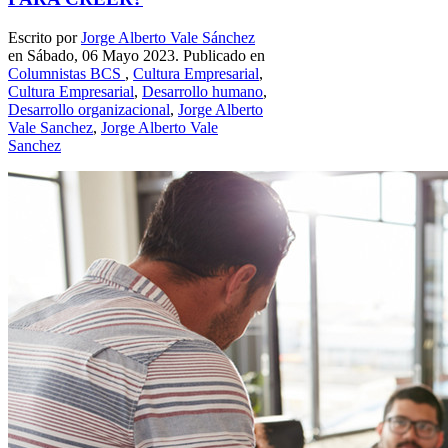
Escrito por
Jorge Alberto Vale Sánchez
en Sábado, 06 Mayo 2023. Publicado en
Columnistas BCS
,
Cultura Empresarial
,
Cultura Empresarial
,
Desarrollo humano
,
Desarrollo organizacional
,
Jorge Alberto
Vale Sanchez
,
Jorge Alberto Vale
Sanchez