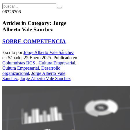
06328708
Articles in Category: Jorge
Alberto Vale Sanchez
SOBRE-COMPETENCIA
Escrito por
Jorge Alberto Vale Sánchez
en Sábado, 25 Enero 2025. Publicado en
Columnistas BCS
,
Cultura Empresarial
,
Cultura Empresarial
,
Desarrollo
organizacional
,
Jorge Alberto Vale
Sanchez
,
Jorge Alberto Vale Sanchez