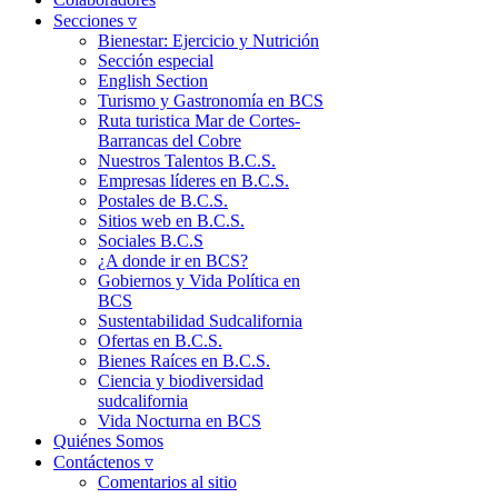
Secciones ▿
Bienestar: Ejercicio y Nutrición
Sección especial
English Section
Turismo y Gastronomía en BCS
Ruta turistica Mar de Cortes-
Barrancas del Cobre
Nuestros Talentos B.C.S.
Empresas líderes en B.C.S.
Postales de B.C.S.
Sitios web en B.C.S.
Sociales B.C.S
¿A donde ir en BCS?
Gobiernos y Vida Política en
BCS
Sustentabilidad Sudcalifornia
Ofertas en B.C.S.
Bienes Raíces en B.C.S.
Ciencia y biodiversidad
sudcalifornia
Vida Nocturna en BCS
Quiénes Somos
Contáctenos ▿
Comentarios al sitio