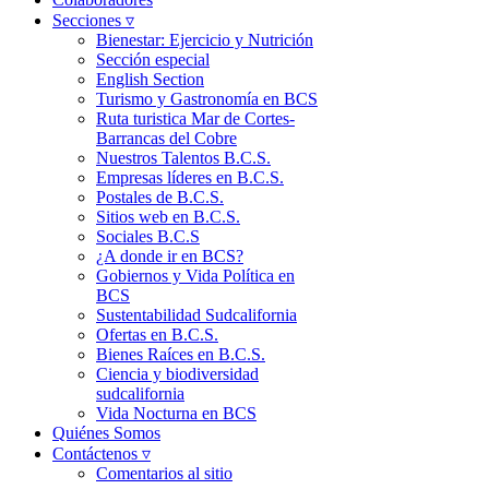
Secciones ▿
Bienestar: Ejercicio y Nutrición
Sección especial
English Section
Turismo y Gastronomía en BCS
Ruta turistica Mar de Cortes-
Barrancas del Cobre
Nuestros Talentos B.C.S.
Empresas líderes en B.C.S.
Postales de B.C.S.
Sitios web en B.C.S.
Sociales B.C.S
¿A donde ir en BCS?
Gobiernos y Vida Política en
BCS
Sustentabilidad Sudcalifornia
Ofertas en B.C.S.
Bienes Raíces en B.C.S.
Ciencia y biodiversidad
sudcalifornia
Vida Nocturna en BCS
Quiénes Somos
Contáctenos ▿
Comentarios al sitio