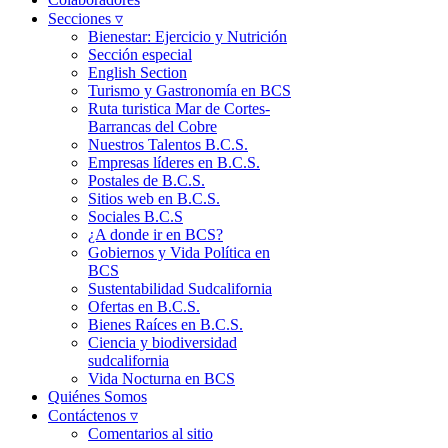
Secciones ▿
Bienestar: Ejercicio y Nutrición
Sección especial
English Section
Turismo y Gastronomía en BCS
Ruta turistica Mar de Cortes-
Barrancas del Cobre
Nuestros Talentos B.C.S.
Empresas líderes en B.C.S.
Postales de B.C.S.
Sitios web en B.C.S.
Sociales B.C.S
¿A donde ir en BCS?
Gobiernos y Vida Política en
BCS
Sustentabilidad Sudcalifornia
Ofertas en B.C.S.
Bienes Raíces en B.C.S.
Ciencia y biodiversidad
sudcalifornia
Vida Nocturna en BCS
Quiénes Somos
Contáctenos ▿
Comentarios al sitio