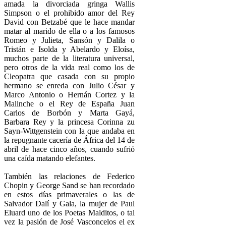
amada la divorciada gringa Wallis
Simpson o el prohibido amor del Rey
David con Betzabé que le hace mandar
matar al marido de ella o a los famosos
Romeo y Julieta, Sansón y Dalila o
Tristán e Isolda y Abelardo y Eloísa,
muchos parte de la literatura universal,
pero otros de la vida real como los de
Cleopatra que casada con su propio
hermano se enreda con Julio César y
Marco Antonio o Hernán Cortez y la
Malinche o el Rey de España Juan
Carlos de Borbón y Marta Gayá,
Barbara Rey y la princesa Corinna zu
Sayn-Wittgenstein con la que andaba en
la repugnante cacería de África del 14 de
abril de hace cinco años, cuando sufrió
una caída matando elefantes.
También las relaciones de Federico
Chopin y George Sand se han recordado
en estos días primaverales o las de
Salvador Dalí y Gala, la mujer de Paul
Eluard uno de los Poetas Malditos, o tal
vez la pasión de José Vasconcelos el ex