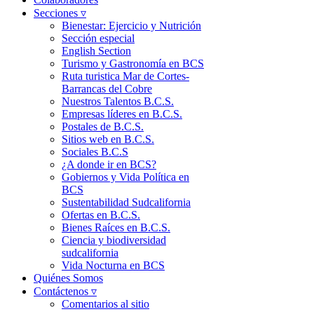
Secciones ▿
Bienestar: Ejercicio y Nutrición
Sección especial
English Section
Turismo y Gastronomía en BCS
Ruta turistica Mar de Cortes-
Barrancas del Cobre
Nuestros Talentos B.C.S.
Empresas líderes en B.C.S.
Postales de B.C.S.
Sitios web en B.C.S.
Sociales B.C.S
¿A donde ir en BCS?
Gobiernos y Vida Política en
BCS
Sustentabilidad Sudcalifornia
Ofertas en B.C.S.
Bienes Raíces en B.C.S.
Ciencia y biodiversidad
sudcalifornia
Vida Nocturna en BCS
Quiénes Somos
Contáctenos ▿
Comentarios al sitio