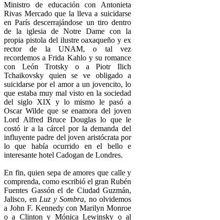
Ministro de educación con Antonieta
Rivas Mercado que la lleva a suicidarse
en París descerrajándose un tiro dentro
de la iglesia de Notre Dame con la
propia pistola del ilustre oaxaqueño y ex
rector de la UNAM, o tal vez
recordemos a Frida Kahlo y su romance
con León Trotsky o a Piotr Ilich
Tchaikovsky quien se ve obligado a
suicidarse por el amor a un jovencito, lo
que estaba muy mal visto en la sociedad
del siglo XIX y lo mismo le pasó a
Oscar Wilde que se enamora del joven
Lord Alfred Bruce Douglas lo que le
costó ir a la cárcel por la demanda del
influyente padre del joven aristócrata por
lo que había ocurrido en el bello e
interesante hotel Cadogan de Londres.
En fin, quien sepa de amores que calle y
comprenda, como escribió el gran Rubén
Fuentes Gassón el de Ciudad Guzmán,
Jalisco, en
Luz y Sombra
, no olvidemos
a John F. Kennedy con Marilyn Monroe
o a Clinton y Mónica Lewinsky o al