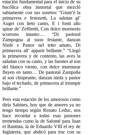
estación fundamental para el inicio de su
bucólica obra inmortal que mezcló
sabiamente con sus sonetos: “Giunt’è la
primavera e festosetti, La salutan gl’
Augei con lieto canto, E i fonti allo
spirar de’ Zeffiretti, Con dolce mormorio
scorrono intanto:… “Di pastoral
Zampogna al suon festante, danzan
Ninfe e Pastor nel tetto amato, Di
primavera all’ apparir brillante.” “Llegó
la primavera y de contento, las aves la
saludan con su canto, y las fuentes al son
del blanco viento, con dulce murmurar
fluyen en tanto… De pastoral Zampoña
al son chispeante, danzan ninfa y pastor
bajo el techado, de primavera al irrumpir
brillante.”
Pero esta estación de los amorosos como
diría Sabines, hoy que de amores ya no
tengo tiempo según Renato Leduc, nos
hace recordar a todas esas pasiones
tremendas como la de Salomé para Juan
el Bautista, la de Eduardo VIII el rey de
Inglaterra, que abdicó para irse con su