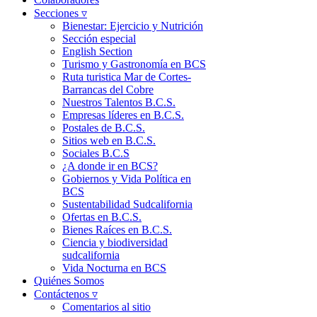
Secciones ▿
Bienestar: Ejercicio y Nutrición
Sección especial
English Section
Turismo y Gastronomía en BCS
Ruta turistica Mar de Cortes-
Barrancas del Cobre
Nuestros Talentos B.C.S.
Empresas líderes en B.C.S.
Postales de B.C.S.
Sitios web en B.C.S.
Sociales B.C.S
¿A donde ir en BCS?
Gobiernos y Vida Política en
BCS
Sustentabilidad Sudcalifornia
Ofertas en B.C.S.
Bienes Raíces en B.C.S.
Ciencia y biodiversidad
sudcalifornia
Vida Nocturna en BCS
Quiénes Somos
Contáctenos ▿
Comentarios al sitio