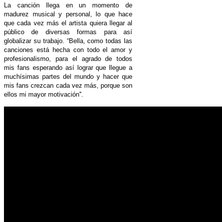
La canción llega en un momento de
madurez musical y personal, lo que hace
que cada vez más el artista quiera llegar al
público de diversas formas para así
globalizar su trabajo. “Bella, como todas las
canciones está hecha con todo el amor y
profesionalismo, para el agrado de todos
mis fans esperando así lograr que llegue a
muchísimas partes del mundo y hacer que
mis fans crezcan cada vez más, porque son
ellos mi mayor motivación''.