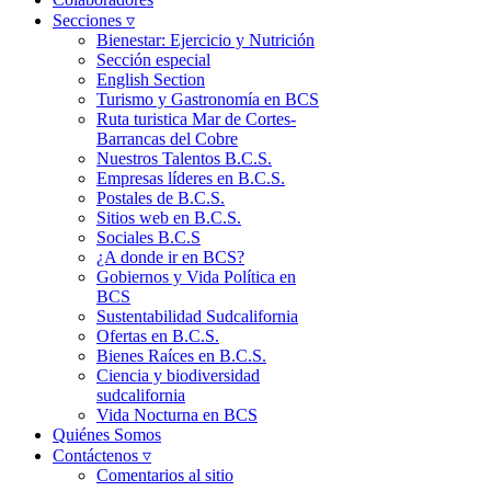
Secciones ▿
Bienestar: Ejercicio y Nutrición
Sección especial
English Section
Turismo y Gastronomía en BCS
Ruta turistica Mar de Cortes-
Barrancas del Cobre
Nuestros Talentos B.C.S.
Empresas líderes en B.C.S.
Postales de B.C.S.
Sitios web en B.C.S.
Sociales B.C.S
¿A donde ir en BCS?
Gobiernos y Vida Política en
BCS
Sustentabilidad Sudcalifornia
Ofertas en B.C.S.
Bienes Raíces en B.C.S.
Ciencia y biodiversidad
sudcalifornia
Vida Nocturna en BCS
Quiénes Somos
Contáctenos ▿
Comentarios al sitio