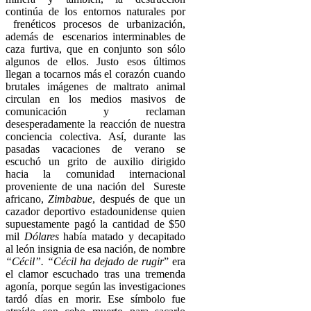
continúa de los entornos naturales por
frenéticos procesos de urbanización,
además de escenarios interminables de
caza furtiva, que en conjunto son sólo
algunos de ellos. Justo esos últimos
llegan a tocarnos más el corazón cuando
brutales imágenes de maltrato animal
circulan en los medios masivos de
comunicación y reclaman
desesperadamente la reacción de nuestra
conciencia colectiva. Así, durante las
pasadas vacaciones de verano se
escuchó un grito de auxilio dirigido
hacia la comunidad internacional
proveniente de una nación del Sureste
africano,
Zimbabue
, después de que un
cazador deportivo estadounidense quien
supuestamente pagó la cantidad de $50
mil
Dólares
había matado y decapitado
al león insignia de esa nación, de nombre
“Cécil”. “Cécil ha dejado de rugir
” era
el clamor escuchado tras una tremenda
agonía, porque según las investigaciones
tardó días en morir. Ese símbolo fue