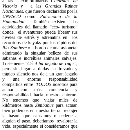
a las extraordinarias
Cataratas de
Victoria
y a las
Grandes Ruinas
Nacionales
, que fueron declarados por la
UNESCO
como
Patrimonio de la
Humanidad.
También existen las
actividades del llamado “eco- turismo”
donde el aventurero pueda liberar sus
niveles de estrés y adrenalina en los
recorridos de kayaks por los rápidos del
Río Zambeze
o a bordo de una avioneta,
admirando la singular belleza de sus
sabanas e increíbles animales salvajes.
Tristemente ”
Cécil ha dejado de rugir
”,
pero sin lugar a dudas su forzado y
trágico silencio nos deja un gran legado
y una enorme responsabilidad
compartida entre
TODOS
nosotros para
actuar con más conciencia y
responsabilidad hacia nuestro entorno.
No tenemos que viajar miles de
kilómetros hasta
Zimbabue
para actuar,
bien podemos en nuestra tierra recoger
la basura que causamos o cederle a
alguien el paso, deberíamos revalorar la
vida, especialmente si consideramos que