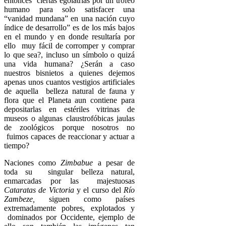
entonces ciertas egolatrías por un trofeo
humano para solo satisfacer una
“vanidad mundana” en una nación cuyo
índice de desarrollo” es de los más bajos
en el mundo y en donde resultaría por
ello muy fácil de corromper y comprar
lo que sea?, incluso un símbolo o quizá
una vida humana? ¿Serán a caso
nuestros bisnietos a quienes dejemos
apenas unos cuantos vestigios artificiales
de aquella belleza natural de fauna y
flora que el Planeta aun contiene para
depositarlas en estériles vitrinas de
museos o algunas claustrofóbicas jaulas
de zoológicos porque nosotros no
fuimos capaces de reaccionar y actuar a
tiempo?
Naciones como
Zimbabue
a pesar de
toda su singular belleza natural,
enmarcadas por las majestuosas
Cataratas de
Victoria
y el curso del
Río
Zambeze,
siguen como países
extremadamente pobres, explotados y
dominados por Occidente, ejemplo de