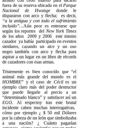
atraído con cebo muerto para sacarlo
fuera de su reserva ubicada en el
Parque
Nacional de Hwange
donde le
dispararon con arco y flecha; es decir,
“a la antigua y con todo el sufrimiento
incluido”…
Aún peor es enterarse que
según los reportes del
New York Times
de los años 2009 y 2006 este mismo
cazador ya había participado en eventos
similares, cazando un alce y un oso
negro también con arco y flecha para
aspirar a un lugar en un libro de récords
de cazadores con esas armas.
Tristemente es bien conocido que “el
animal más grande del mundo es el
HOMBRE
” y el caso de
Cécil
es un
ejemplo claro más del poder destructor
que puede llegarle al precio a un
“determinado blanco” y satisfacer así un
EGO.
Al respectoy tras este brutal
incidente caben muchas interrogativas,
cómo por ejemplo ¿ $ 50 mil
Dólares
por la cabeza de un león que simbolizaba
a una nación? ¿ Cuánto pagarían