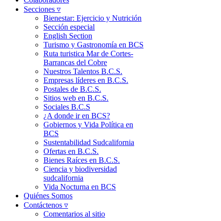
Secciones ▿
Bienestar: Ejercicio y Nutrición
Sección especial
English Section
Turismo y Gastronomía en BCS
Ruta turistica Mar de Cortes-
Barrancas del Cobre
Nuestros Talentos B.C.S.
Empresas líderes en B.C.S.
Postales de B.C.S.
Sitios web en B.C.S.
Sociales B.C.S
¿A donde ir en BCS?
Gobiernos y Vida Política en
BCS
Sustentabilidad Sudcalifornia
Ofertas en B.C.S.
Bienes Raíces en B.C.S.
Ciencia y biodiversidad
sudcalifornia
Vida Nocturna en BCS
Quiénes Somos
Contáctenos ▿
Comentarios al sitio