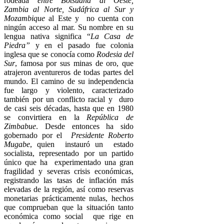
rodeada
entre Botsuana al Oeste,
Zambia al Norte, Sudáfrica al Sur y
Mozambique
al Este y no cuenta con
ningún acceso al mar. Su nombre en su
lengua nativa significa “
La Casa de
Piedra”
y en el pasado fue colonia
inglesa que se conocía como
Rodesia del
Sur
, famosa por sus minas de oro, que
atrajeron aventureros de todas partes del
mundo. El camino de su independencia
fue largo y violento, caracterizado
también por un conflicto racial y duro
de casi seis décadas, hasta que en 1980
se convirtiera en la
República de
Zimbabue
. Desde entonces ha sido
gobernado por el
Presidente Roberto
Mugabe
, quien instauró un estado
socialista, representado por un partido
único que ha experimentado una gran
fragilidad y severas crisis económicas,
registrando las tasas de inflación más
elevadas de la región, así como reservas
monetarias prácticamente nulas, hechos
que comprueban que la situación tanto
económica como social que rige en