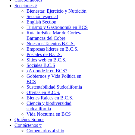
Secciones ▿
Bienestar: Ejercicio y Nutrición
Sección especial
English Section
Turismo y Gastronomía en BCS
Ruta turistica Mar de Cortes-
Barrancas del Cobre
Nuestros Talentos B.C.S.
Empresas líderes en B.C.S.
Postales de B.C.S.
Sitios web en B.C.S.
Sociales B.C.S
¿A donde ir en BCS?
Gobiernos y Vida Política en
BCS
Sustentabilidad Sudcalifornia
Ofertas en B.C.S.
Bienes Raíces en B.C.S.
Ciencia y biodiversidad
sudcalifornia
Vida Nocturna en BCS
Quiénes Somos
Contáctenos ▿
Comentarios al sitio