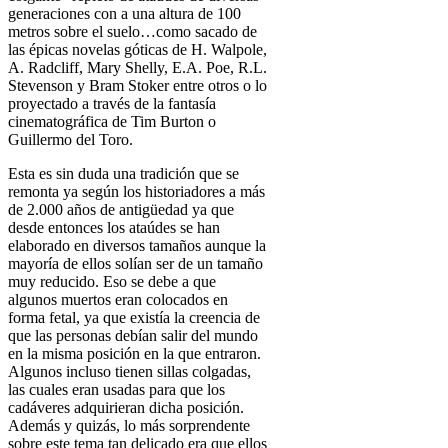
generaciones con a una altura de 100
metros sobre el suelo…como sacado de
las épicas novelas góticas de H. Walpole,
A. Radcliff, Mary Shelly, E.A. Poe, R.L.
Stevenson y Bram Stoker entre otros o lo
proyectado a través de la fantasía
cinematográfica de Tim Burton o
Guillermo del Toro.
Esta es sin duda una tradición que se
remonta ya según los historiadores a más
de 2.000 años de antigüedad ya que
desde entonces los ataúdes se han
elaborado en diversos tamaños aunque la
mayoría de ellos solían ser de un tamaño
muy reducido. Eso se debe a que
algunos muertos eran colocados en
forma fetal, ya que existía la creencia de
que las personas debían salir del mundo
en la misma posición en la que entraron.
Algunos incluso tienen sillas colgadas,
las cuales eran usadas para que los
cadáveres adquirieran dicha posición.
Además y quizás, lo más sorprendente
sobre este tema tan delicado era que ellos