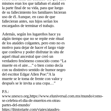
mismos eran los que tallaban el ataúd en
la parte final de su vida, para que luego
de su fallecimiento los familiares hicieran
uso de él. Aunque, en caso de que
fallecieran antes, sus hijos serían los
encargados de terminar el trabajo.
Además, según los lugareños hace ya
algún tiempo que no se repite este ritual
de los ataúdes colgantes, pero esto no es
motivo para dejar de hacer el largo viaje
que conlleva y poder disfrutar in situ de
aquel ritual ancestral que creó un
verdadero fenómeno conocido como “La
muerte en el aire…” o bien como decía
con su distintivo sentido de humor negro
del escritor Edgar Allen Poe:”A la
muerte se le toma de frente con valor y
después se le invita a una copa…”
P.S.:
www.unesco.org,https://www.eluniversal.com.mx/mundo/como-
se-celebra-el-dia-de-muertos-en-otras-
partes-del-mundo/
https://ihistoriarte.com/viajes/ataudes-