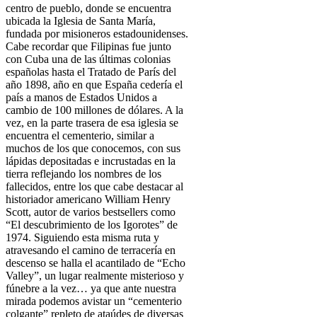
centro de pueblo, donde se encuentra
ubicada la Iglesia de Santa María,
fundada por misioneros estadounidenses.
Cabe recordar que Filipinas fue junto
con Cuba una de las últimas colonias
españolas hasta el Tratado de París del
año 1898, año en que España cedería el
país a manos de Estados Unidos a
cambio de 100 millones de dólares. A la
vez, en la parte trasera de esa iglesia se
encuentra el cementerio, similar a
muchos de los que conocemos, con sus
lápidas depositadas e incrustadas en la
tierra reflejando los nombres de los
fallecidos, entre los que cabe destacar al
historiador americano William Henry
Scott, autor de varios bestsellers como
“El descubrimiento de los Igorotes” de
1974. Siguiendo esta misma ruta y
atravesando el camino de terracería en
descenso se halla el acantilado de “Echo
Valley”, un lugar realmente misterioso y
fúnebre a la vez… ya que ante nuestra
mirada podemos avistar un “cementerio
colgante” repleto de ataúdes de diversas