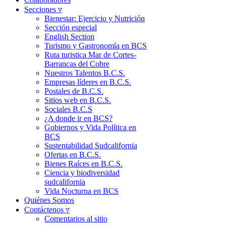
Secciones ▿
Bienestar: Ejercicio y Nutrición
Sección especial
English Section
Turismo y Gastronomía en BCS
Ruta turistica Mar de Cortes-
Barrancas del Cobre
Nuestros Talentos B.C.S.
Empresas líderes en B.C.S.
Postales de B.C.S.
Sitios web en B.C.S.
Sociales B.C.S
¿A donde ir en BCS?
Gobiernos y Vida Política en
BCS
Sustentabilidad Sudcalifornia
Ofertas en B.C.S.
Bienes Raíces en B.C.S.
Ciencia y biodiversidad
sudcalifornia
Vida Nocturna en BCS
Quiénes Somos
Contáctenos ▿
Comentarios al sitio