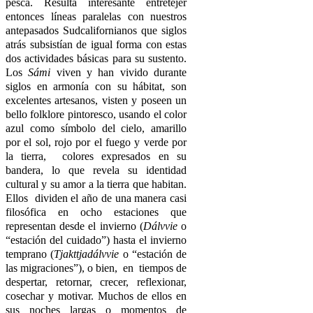
pesca. Resulta interesante entretejer
entonces líneas paralelas con nuestros
antepasados Sudcalifornianos que siglos
atrás subsistían de igual forma con estas
dos actividades básicas para su sustento.
Los
Sámi
viven y han vivido durante
siglos en armonía con su hábitat, son
excelentes artesanos, visten y poseen un
bello folklore pintoresco, usando el color
azul como símbolo del cielo, amarillo
por el sol, rojo por el fuego y verde por
la tierra, colores expresados en su
bandera, lo que revela su identidad
cultural y su amor a la tierra que habitan.
Ellos dividen el año de una manera casi
filosófica en ocho estaciones que
representan desde el invierno (
Dálvvie
o
“estación del cuidado”) hasta el invierno
temprano (
Tjakttjadálvvie
o “estación de
las migraciones”), o bien, en tiempos de
despertar, retornar, crecer, reflexionar,
cosechar y motivar. Muchos de ellos en
sus noches largas o momentos de