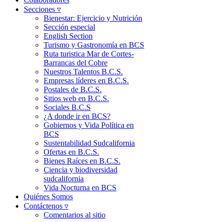
Secciones ▿
Bienestar: Ejercicio y Nutrición
Sección especial
English Section
Turismo y Gastronomía en BCS
Ruta turistica Mar de Cortes-
Barrancas del Cobre
Nuestros Talentos B.C.S.
Empresas líderes en B.C.S.
Postales de B.C.S.
Sitios web en B.C.S.
Sociales B.C.S
¿A donde ir en BCS?
Gobiernos y Vida Política en
BCS
Sustentabilidad Sudcalifornia
Ofertas en B.C.S.
Bienes Raíces en B.C.S.
Ciencia y biodiversidad
sudcalifornia
Vida Nocturna en BCS
Quiénes Somos
Contáctenos ▿
Comentarios al sitio