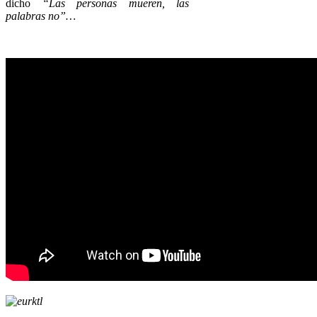
dicho
“Las personas mueren, las
palabras no”…