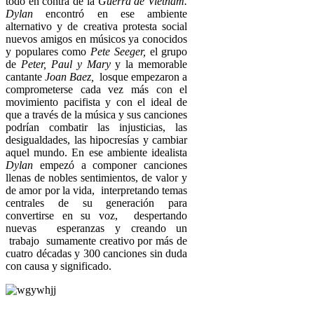
todo en contra de la
Guerra de Vietnam.
Dylan
encontró en ese ambiente
alternativo y de creativa protesta social
nuevos amigos en músicos ya conocidos
y populares como
Pete Seeger,
el grupo
de
Peter, Paul y Mary
y la memorable
cantante
Joan Baez,
losque empezaron a
comprometerse cada vez más con el
movimiento pacifista y con el ideal de
que a través de la música y sus canciones
podrían combatir las injusticias, las
desigualdades, las hipocresías y cambiar
aquel mundo. En ese ambiente idealista
Dylan
empezó a componer canciones
llenas de nobles sentimientos, de valor y
de amor por la vida, interpretando temas
centrales de su generación para
convertirse en su voz, despertando
nuevas esperanzas y creando un
trabajo sumamente creativo por más de
cuatro décadas y 300 canciones sin duda
con causa y significado.