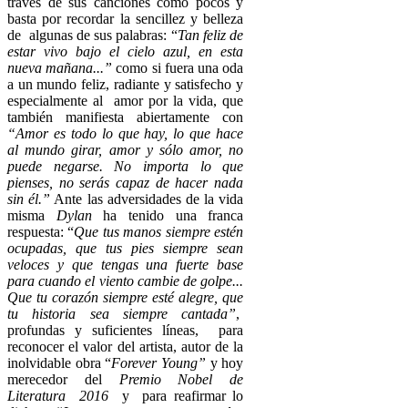
través de sus canciones como pocos y
basta por recordar la sencillez y belleza
de algunas de sus palabras: “
Tan feliz de
estar vivo bajo el cielo azul, en esta
nueva mañana...”
como si fuera una oda
a un mundo feliz, radiante y satisfecho y
especialmente al amor por la vida, que
también manifiesta abiertamente con
“Amor es todo lo que hay, lo que hace
al mundo girar, amor y sólo amor, no
puede negarse. No importa lo que
pienses, no serás capaz de hacer nada
sin él.”
Ante las adversidades de la vida
misma
Dylan
ha tenido una franca
respuesta: “
Que tus manos siempre estén
ocupadas, que tus pies siempre sean
veloces y que tengas una fuerte base
para cuando el viento cambie de golpe...
Que tu corazón siempre esté alegre, que
tu historia sea siempre cantada”
,
profundas y suficientes líneas, para
reconocer el valor del artista, autor de la
inolvidable obra “
Forever Young”
y hoy
merecedor del
Premio Nobel de
Literatura 2016
y para reafirmar lo