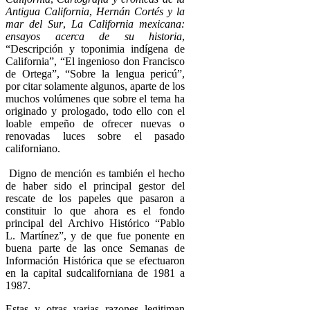
Antigua California
,
Hernán Cortés y la
mar del Sur
,
La California mexicana:
ensayos acerca de su historia
,
“Descripción y toponimia indígena de
California”, “El ingenioso don Francisco
de Ortega”, “Sobre la lengua pericú”,
por citar solamente algunos, aparte de los
muchos volúmenes que sobre el tema ha
originado y prologado, todo ello con el
loable empeño de ofrecer nuevas o
renovadas luces sobre el pasado
californiano.
Digno de mención es también el hecho
de haber sido el principal gestor del
rescate de los papeles que pasaron a
constituir lo que ahora es el fondo
principal del Archivo Histórico “Pablo
L. Martínez”, y de que fue ponente en
buena parte de las once Semanas de
Información Histórica que se efectuaron
en la capital sudcaliforniana de 1981 a
1987.
Estas y otras varias razones legitiman