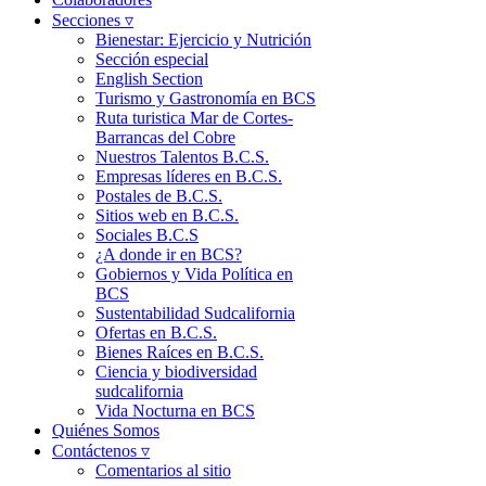
Secciones ▿
Bienestar: Ejercicio y Nutrición
Sección especial
English Section
Turismo y Gastronomía en BCS
Ruta turistica Mar de Cortes-
Barrancas del Cobre
Nuestros Talentos B.C.S.
Empresas líderes en B.C.S.
Postales de B.C.S.
Sitios web en B.C.S.
Sociales B.C.S
¿A donde ir en BCS?
Gobiernos y Vida Política en
BCS
Sustentabilidad Sudcalifornia
Ofertas en B.C.S.
Bienes Raíces en B.C.S.
Ciencia y biodiversidad
sudcalifornia
Vida Nocturna en BCS
Quiénes Somos
Contáctenos ▿
Comentarios al sitio