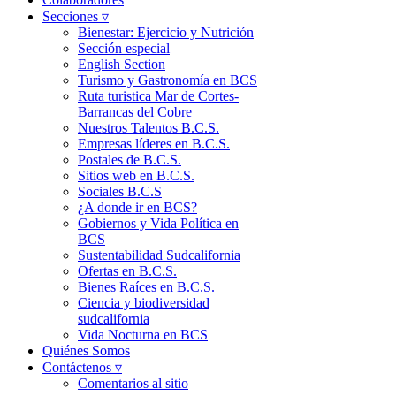
Secciones ▿
Bienestar: Ejercicio y Nutrición
Sección especial
English Section
Turismo y Gastronomía en BCS
Ruta turistica Mar de Cortes-
Barrancas del Cobre
Nuestros Talentos B.C.S.
Empresas líderes en B.C.S.
Postales de B.C.S.
Sitios web en B.C.S.
Sociales B.C.S
¿A donde ir en BCS?
Gobiernos y Vida Política en
BCS
Sustentabilidad Sudcalifornia
Ofertas en B.C.S.
Bienes Raíces en B.C.S.
Ciencia y biodiversidad
sudcalifornia
Vida Nocturna en BCS
Quiénes Somos
Contáctenos ▿
Comentarios al sitio