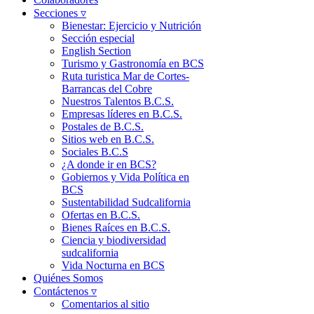
Secciones ▿
Bienestar: Ejercicio y Nutrición
Sección especial
English Section
Turismo y Gastronomía en BCS
Ruta turistica Mar de Cortes-
Barrancas del Cobre
Nuestros Talentos B.C.S.
Empresas líderes en B.C.S.
Postales de B.C.S.
Sitios web en B.C.S.
Sociales B.C.S
¿A donde ir en BCS?
Gobiernos y Vida Política en
BCS
Sustentabilidad Sudcalifornia
Ofertas en B.C.S.
Bienes Raíces en B.C.S.
Ciencia y biodiversidad
sudcalifornia
Vida Nocturna en BCS
Quiénes Somos
Contáctenos ▿
Comentarios al sitio