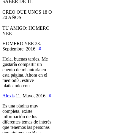
SABER DE TI.
CREO QUE UNOS 18 O
20 AÑOS.
TU AMIGO: HOMERO
YEE
HOMERO YEE
23.
Septiembre, 2016 |
#
Hola, buenas tardes. Me
gustaría compartir un
cuento de mi autoría en
esta página. Ahora en el
mediodía, estuve
platicando con...
Alexis
11. Mayo, 2016 |
#
Es una página muy
completa, existe
información de los
diferentes temas de interés
que tenemos las personas
que vivimos en Baja...