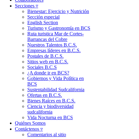
Secciones ▿
Bienestar: Ejercicio y Nutrición
Sección especial
English Section
Turismo y Gastronomía en BCS
Ruta turistica Mar de Cortes-
Barrancas del Cobre
Nuestros Talentos B.C.S.
Empresas líderes en B.C.S.
Postales de B.C.S.
Sitios web en B.C.S.
Sociales B.C.S
¿A donde ir en BCS?
Gobiernos y Vida Política en
BCS
Sustentabilidad Sudcalifornia
Ofertas en B.C.S.
Bienes Raíces en B.C.S.
Ciencia y biodiversidad
sudcalifornia
Vida Nocturna en BCS
Quiénes Somos
Contáctenos ▿
Comentarios al sitio