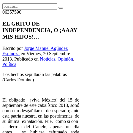
06357590
EL GRITO DE
INDEPENDENCIA, O ¡AAAY
MIS HIJOS!…
Escrito por
Jorge Manuel Agúndez
Espinoza
en Viernes, 20 Septiembre
2013. Publicado en
Noticias
,
Opinión
,
Política
Los hechos sepultarán las palabras
(Carlos Dómine)
El obligado ¡viva México! del 15 de
septiembre de este cabalístico 2013, sonó
como un desgañitarse desesperado; ante
esta patria nuestra, en las postrimerías de
su última exhalación. Fue, como si con
la derrota del Canelo, apenas un día
antes, se hubiese esfumado toda