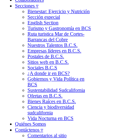
Secciones ▿
Bienestar: Ejercicio y Nutrición
Sección especial
English Section
Turismo y Gastronomía en BCS
Ruta turistica Mar de Cortes-
Barrancas del Cobre
Nuestros Talentos B.C.S.
Empresas líderes en B.C.S.
Postales de B.C.S.
Sitios web en B.C.S.
Sociales B.C.S
¿A donde ir en BCS?
Gobiernos y Vida Política en
BCS
Sustentabilidad Sudcalifornia
Ofertas en B.C.S.
Bienes Raíces en B.C.S.
Ciencia y biodiversidad
sudcalifornia
Vida Nocturna en BCS
Quiénes Somos
Contáctenos ▿
Comentarios al sitio