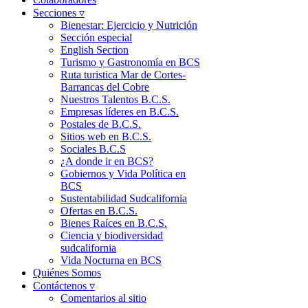
Secciones ▿
Bienestar: Ejercicio y Nutrición
Sección especial
English Section
Turismo y Gastronomía en BCS
Ruta turistica Mar de Cortes-
Barrancas del Cobre
Nuestros Talentos B.C.S.
Empresas líderes en B.C.S.
Postales de B.C.S.
Sitios web en B.C.S.
Sociales B.C.S
¿A donde ir en BCS?
Gobiernos y Vida Política en
BCS
Sustentabilidad Sudcalifornia
Ofertas en B.C.S.
Bienes Raíces en B.C.S.
Ciencia y biodiversidad
sudcalifornia
Vida Nocturna en BCS
Quiénes Somos
Contáctenos ▿
Comentarios al sitio