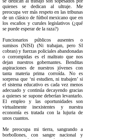
se dedican al trabajo son sopesados por
quienes se dedican al ultraje. Me
preocupa ver más respeto en las tribunas
de un clásico de fútbol mexicano que en
los escaños y curules legislativos (¿qué
se puede esperar de la raza?)
Funcionarios públicos ausentes o
sumisos (NISI) (Ni trabajan, pero SI
cobran) y fuerzas policiales abandonadas
o corrompidas es el maltrato que nos
dejan nuestros gobernantes. Benditas
aspiraciones de nuestros jóvenes con
tanta materia prima corroída. No es
sorpresa que ‘ni estudien, ni trabajen’ si
el sistema educativo es cada vez menos
adecuado y continúa decayendo gracias
a quienes se supone deberían levantarlo.
El empleo y las oportunidades son
virtualmente inexistentes y nuestra
economía es tratada con la lujuria de
unos cuantos.
Me preocupa mi tierra, sangrando a
borbollones, con sangre nacional y