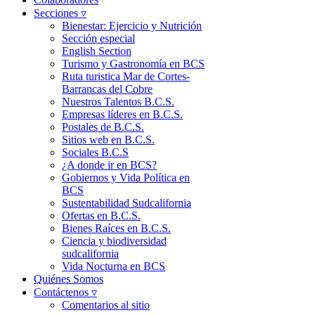
Secciones ▿
Bienestar: Ejercicio y Nutrición
Sección especial
English Section
Turismo y Gastronomía en BCS
Ruta turistica Mar de Cortes-
Barrancas del Cobre
Nuestros Talentos B.C.S.
Empresas líderes en B.C.S.
Postales de B.C.S.
Sitios web en B.C.S.
Sociales B.C.S
¿A donde ir en BCS?
Gobiernos y Vida Política en
BCS
Sustentabilidad Sudcalifornia
Ofertas en B.C.S.
Bienes Raíces en B.C.S.
Ciencia y biodiversidad
sudcalifornia
Vida Nocturna en BCS
Quiénes Somos
Contáctenos ▿
Comentarios al sitio