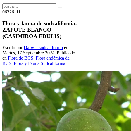
06326111
Flora y fauna de sudcalifornia:
ZAPOTE BLANCO
(CASIMIROA EDULIS)
Escrito por
Darwin sudcalifornio
en
Martes, 17 Septiembre 2024. Publicado
en
Flora de BCS
,
Flora endémica de
BCS
,
Flora y Fauna Sudcalifornia