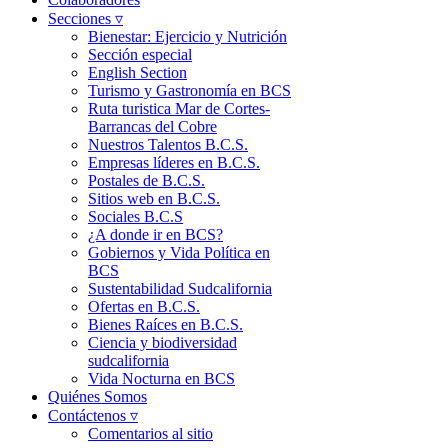
Secciones ▿
Bienestar: Ejercicio y Nutrición
Sección especial
English Section
Turismo y Gastronomía en BCS
Ruta turistica Mar de Cortes-
Barrancas del Cobre
Nuestros Talentos B.C.S.
Empresas líderes en B.C.S.
Postales de B.C.S.
Sitios web en B.C.S.
Sociales B.C.S
¿A donde ir en BCS?
Gobiernos y Vida Política en
BCS
Sustentabilidad Sudcalifornia
Ofertas en B.C.S.
Bienes Raíces en B.C.S.
Ciencia y biodiversidad
sudcalifornia
Vida Nocturna en BCS
Quiénes Somos
Contáctenos ▿
Comentarios al sitio