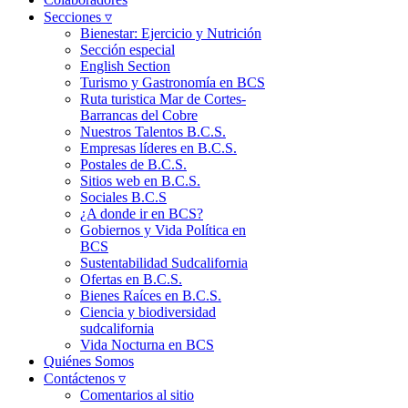
Secciones ▿
Bienestar: Ejercicio y Nutrición
Sección especial
English Section
Turismo y Gastronomía en BCS
Ruta turistica Mar de Cortes-
Barrancas del Cobre
Nuestros Talentos B.C.S.
Empresas líderes en B.C.S.
Postales de B.C.S.
Sitios web en B.C.S.
Sociales B.C.S
¿A donde ir en BCS?
Gobiernos y Vida Política en
BCS
Sustentabilidad Sudcalifornia
Ofertas en B.C.S.
Bienes Raíces en B.C.S.
Ciencia y biodiversidad
sudcalifornia
Vida Nocturna en BCS
Quiénes Somos
Contáctenos ▿
Comentarios al sitio