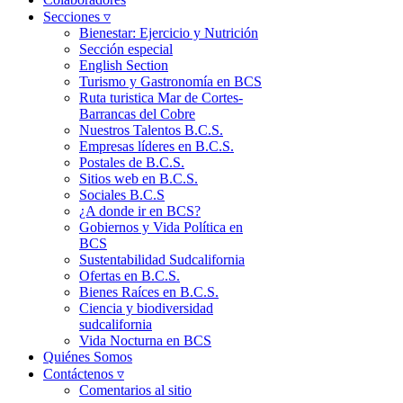
Secciones ▿
Bienestar: Ejercicio y Nutrición
Sección especial
English Section
Turismo y Gastronomía en BCS
Ruta turistica Mar de Cortes-
Barrancas del Cobre
Nuestros Talentos B.C.S.
Empresas líderes en B.C.S.
Postales de B.C.S.
Sitios web en B.C.S.
Sociales B.C.S
¿A donde ir en BCS?
Gobiernos y Vida Política en
BCS
Sustentabilidad Sudcalifornia
Ofertas en B.C.S.
Bienes Raíces en B.C.S.
Ciencia y biodiversidad
sudcalifornia
Vida Nocturna en BCS
Quiénes Somos
Contáctenos ▿
Comentarios al sitio