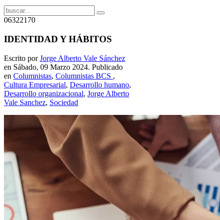
06322170
IDENTIDAD Y HÁBITOS
Escrito por
Jorge Alberto Vale Sánchez
en Sábado, 09 Marzo 2024. Publicado
en
Columnistas
,
Columnistas BCS
,
Cultura Empresarial
,
Desarrollo humano
,
Desarrollo organizacional
,
Jorge Alberto
Vale Sanchez
,
Sociedad