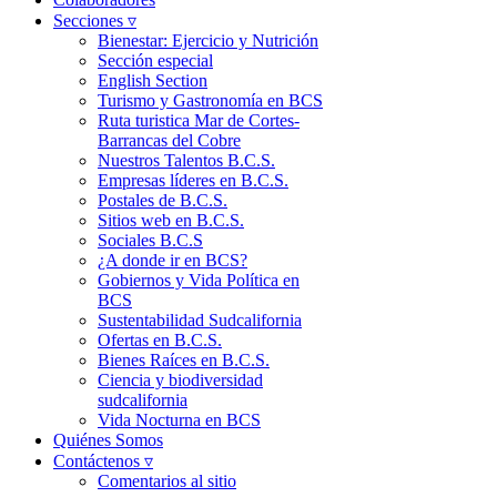
Secciones ▿
Bienestar: Ejercicio y Nutrición
Sección especial
English Section
Turismo y Gastronomía en BCS
Ruta turistica Mar de Cortes-
Barrancas del Cobre
Nuestros Talentos B.C.S.
Empresas líderes en B.C.S.
Postales de B.C.S.
Sitios web en B.C.S.
Sociales B.C.S
¿A donde ir en BCS?
Gobiernos y Vida Política en
BCS
Sustentabilidad Sudcalifornia
Ofertas en B.C.S.
Bienes Raíces en B.C.S.
Ciencia y biodiversidad
sudcalifornia
Vida Nocturna en BCS
Quiénes Somos
Contáctenos ▿
Comentarios al sitio