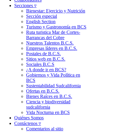
Secciones ▿
Bienestar: Ejercicio y Nutrición
Sección especial
English Section
Turismo y Gastronomía en BCS
Ruta turistica Mar de Cortes-
Barrancas del Cobre
Nuestros Talentos B.C.S.
Empresas líderes en B.C.S.
Postales de B.C.S.
Sitios web en B.C.S.
Sociales B.C.S
¿A donde ir en BCS?
Gobiernos y Vida Política en
BCS
Sustentabilidad Sudcalifornia
Ofertas en B.C.S.
Bienes Raíces en B.C.S.
Ciencia y biodiversidad
sudcalifornia
Vida Nocturna en BCS
Quiénes Somos
Contáctenos ▿
Comentarios al sitio