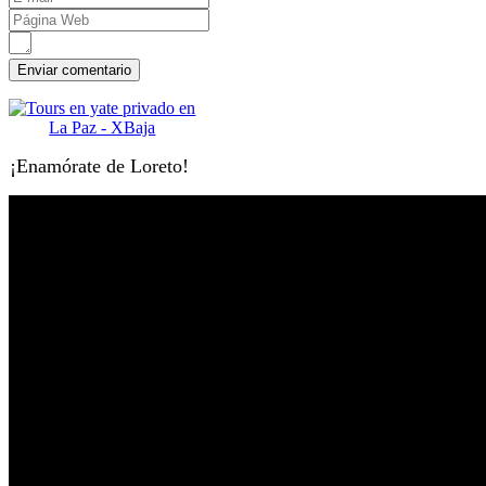
¡Enamórate de Loreto!