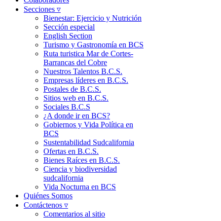
Secciones ▿
Bienestar: Ejercicio y Nutrición
Sección especial
English Section
Turismo y Gastronomía en BCS
Ruta turistica Mar de Cortes-
Barrancas del Cobre
Nuestros Talentos B.C.S.
Empresas líderes en B.C.S.
Postales de B.C.S.
Sitios web en B.C.S.
Sociales B.C.S
¿A donde ir en BCS?
Gobiernos y Vida Política en
BCS
Sustentabilidad Sudcalifornia
Ofertas en B.C.S.
Bienes Raíces en B.C.S.
Ciencia y biodiversidad
sudcalifornia
Vida Nocturna en BCS
Quiénes Somos
Contáctenos ▿
Comentarios al sitio