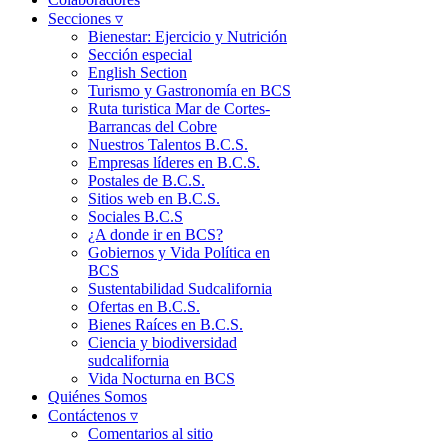
Secciones ▿
Bienestar: Ejercicio y Nutrición
Sección especial
English Section
Turismo y Gastronomía en BCS
Ruta turistica Mar de Cortes-
Barrancas del Cobre
Nuestros Talentos B.C.S.
Empresas líderes en B.C.S.
Postales de B.C.S.
Sitios web en B.C.S.
Sociales B.C.S
¿A donde ir en BCS?
Gobiernos y Vida Política en
BCS
Sustentabilidad Sudcalifornia
Ofertas en B.C.S.
Bienes Raíces en B.C.S.
Ciencia y biodiversidad
sudcalifornia
Vida Nocturna en BCS
Quiénes Somos
Contáctenos ▿
Comentarios al sitio