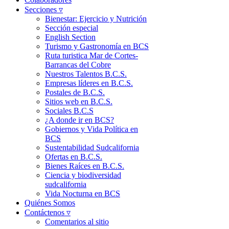
Secciones ▿
Bienestar: Ejercicio y Nutrición
Sección especial
English Section
Turismo y Gastronomía en BCS
Ruta turistica Mar de Cortes-
Barrancas del Cobre
Nuestros Talentos B.C.S.
Empresas líderes en B.C.S.
Postales de B.C.S.
Sitios web en B.C.S.
Sociales B.C.S
¿A donde ir en BCS?
Gobiernos y Vida Política en
BCS
Sustentabilidad Sudcalifornia
Ofertas en B.C.S.
Bienes Raíces en B.C.S.
Ciencia y biodiversidad
sudcalifornia
Vida Nocturna en BCS
Quiénes Somos
Contáctenos ▿
Comentarios al sitio