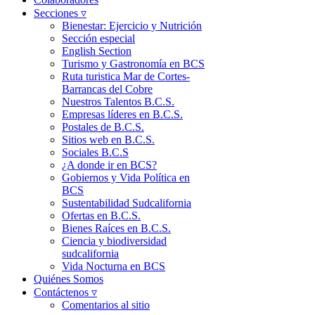
Secciones ▿
Bienestar: Ejercicio y Nutrición
Sección especial
English Section
Turismo y Gastronomía en BCS
Ruta turistica Mar de Cortes-
Barrancas del Cobre
Nuestros Talentos B.C.S.
Empresas líderes en B.C.S.
Postales de B.C.S.
Sitios web en B.C.S.
Sociales B.C.S
¿A donde ir en BCS?
Gobiernos y Vida Política en
BCS
Sustentabilidad Sudcalifornia
Ofertas en B.C.S.
Bienes Raíces en B.C.S.
Ciencia y biodiversidad
sudcalifornia
Vida Nocturna en BCS
Quiénes Somos
Contáctenos ▿
Comentarios al sitio