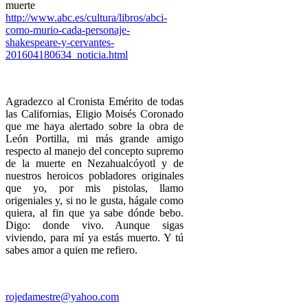
muerte
http://www.abc.es/cultura/libros/abci-
como-murio-cada-personaje-
shakespeare-y-cervantes-
201604180634_noticia.html
Agradezco al Cronista Emérito de todas
las Californias, Eligio Moisés Coronado
que me haya alertado sobre la obra de
León Portilla, mi más grande amigo
respecto al manejo del concepto supremo
de la muerte en Nezahualcóyotl y de
nuestros heroicos pobladores originales
que yo, por mis pistolas, llamo
origeniales y, si no le gusta, hágale como
quiera, al fin que ya sabe dónde bebo.
Digo: donde vivo. Aunque sigas
viviendo, para mí ya estás muerto. Y tú
sabes amor a quien me refiero.
rojedamestre@yahoo.com