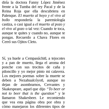
diría la doctora Fanny López Jiménez
frente a la Tumba del rey Pacal y de la
Reina Roja que ella descubriera en
Palenque.
El muerto al hoyo y el vivo al
bollo
respondería la paremiología
castiza, o casi igual a
el muerto al pozo y
el vivo al gozo
o tal vez: Cuando te toca,
aunque te quites y cuando no, aunque te
pongas. Recuerdo a Chava Flores en
Cerró sus Ojitos Cleto.
Sí, ya huele a Cempasúchitl, a tejocotes
y a pan de muerto, llega el aroma del
ponche con sus trocitos de caña y
piloncillo y yo mejor pinto mi calavera.
Los mejores poemas sobre la muerte se
deben a Nezahualcóyotl, aunque no
dejan de asombrarnos, Cervantes y
Skakespeare, aquel que dijo
“To beer or
not to beer that is the question”
y le
llamaron Shakesbeer. Le recomiendo
que vea esta página obra por obra y
cómo manejaron los diferentes tipos de