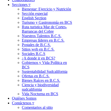
Secciones ▿
Bienestar: Ejercicio y Nutrición
Sección especial
English Section
Turismo y Gastronomía en BCS
Ruta turistica Mar de Cortes-
Barrancas del Cobre
Nuestros Talentos B.C.S.
Empresas líderes en B.C.S.
Postales de B.C.S.
Sitios web en B.C.S.
Sociales B.C.S
¿A donde ir en BCS?
Gobiernos y Vida Política en
BCS
Sustentabilidad Sudcalifornia
Ofertas en B.C.S.
Bienes Raíces en B.C.S.
Ciencia y biodiversidad
sudcalifornia
Vida Nocturna en BCS
Quiénes Somos
Contáctenos ▿
Comentarios al sitio