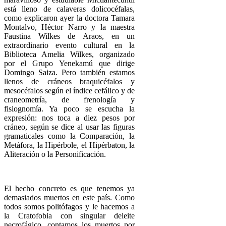
está lleno de calaveras dolicocéfalas,
como explicaron ayer la doctora Tamara
Montalvo, Héctor Narro y la maestra
Faustina Wilkes de Araos, en un
extraordinario evento cultural en la
Biblioteca Amelia Wilkes, organizado
por el Grupo Yenekamú que dirige
Domingo Saiza. Pero también estamos
llenos de cráneos braquicéfalos y
mesocéfalos según el índice cefálico y de
craneometría, de frenología y
fisiognomía. Ya poco se escucha la
expresión: nos toca a diez pesos por
cráneo, según se dice al usar las figuras
gramaticales como la Comparación, la
Metáfora, la Hipérbole, el Hipérbaton, la
Aliteración o la Personificación.
El hecho concreto es que tenemos ya
demasiados muertos en este país. Como
todos somos politófagos y le hacemos a
la Cratofobia con singular deleite
necrofágico, contamos los muertos por