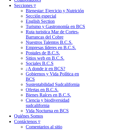
Secciones ▿
Bienestar: Ejercicio y Nutrición
Sección especial
English Section
Turismo y Gastronomía en BCS
Ruta turistica Mar de Cortes-
Barrancas del Cobre
Nuestros Talentos B.C.S.
Empresas líderes en B.C.S.
Postales de B.C.S.
Sitios web en B.C.S.
Sociales B.C.S
¿A donde ir en BCS?
Gobiernos y Vida Política en
BCS
Sustentabilidad Sudcalifornia
Ofertas en B.C.S.
Bienes Raíces en B.C.S.
Ciencia y biodiversidad
sudcalifornia
Vida Nocturna en BCS
Quiénes Somos
Contáctenos ▿
Comentarios al sitio