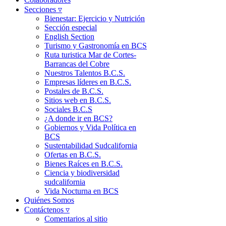
Secciones ▿
Bienestar: Ejercicio y Nutrición
Sección especial
English Section
Turismo y Gastronomía en BCS
Ruta turistica Mar de Cortes-
Barrancas del Cobre
Nuestros Talentos B.C.S.
Empresas líderes en B.C.S.
Postales de B.C.S.
Sitios web en B.C.S.
Sociales B.C.S
¿A donde ir en BCS?
Gobiernos y Vida Política en
BCS
Sustentabilidad Sudcalifornia
Ofertas en B.C.S.
Bienes Raíces en B.C.S.
Ciencia y biodiversidad
sudcalifornia
Vida Nocturna en BCS
Quiénes Somos
Contáctenos ▿
Comentarios al sitio