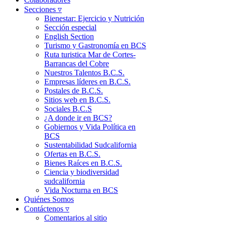
Secciones ▿
Bienestar: Ejercicio y Nutrición
Sección especial
English Section
Turismo y Gastronomía en BCS
Ruta turistica Mar de Cortes-
Barrancas del Cobre
Nuestros Talentos B.C.S.
Empresas líderes en B.C.S.
Postales de B.C.S.
Sitios web en B.C.S.
Sociales B.C.S
¿A donde ir en BCS?
Gobiernos y Vida Política en
BCS
Sustentabilidad Sudcalifornia
Ofertas en B.C.S.
Bienes Raíces en B.C.S.
Ciencia y biodiversidad
sudcalifornia
Vida Nocturna en BCS
Quiénes Somos
Contáctenos ▿
Comentarios al sitio