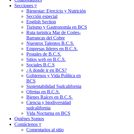
Secciones ▿
Bienestar: Ejercicio y Nutrición
Sección especial
English Section
Turismo y Gastronomía en BCS
Ruta turistica Mar de Cortes-
Barrancas del Cobre
Nuestros Talentos B.C.S.
Empresas líderes en B.C.S.
Postales de B.C.S.
Sitios web en B.C.S.
Sociales B.C.S
¿A donde ir en BCS?
Gobiernos y Vida Política en
BCS
Sustentabilidad Sudcalifornia
Ofertas en B.C.S.
Bienes Raíces en B.C.S.
Ciencia y biodiversidad
sudcalifornia
Vida Nocturna en BCS
Quiénes Somos
Contáctenos ▿
Comentarios al sitio