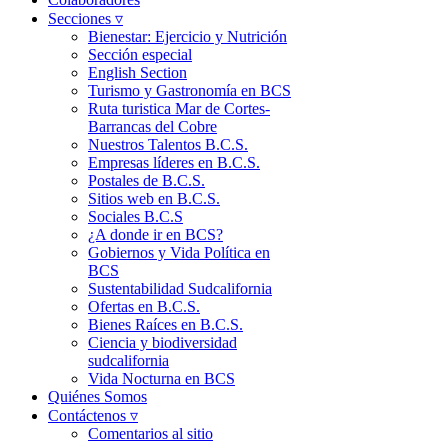
Secciones ▿
Bienestar: Ejercicio y Nutrición
Sección especial
English Section
Turismo y Gastronomía en BCS
Ruta turistica Mar de Cortes-
Barrancas del Cobre
Nuestros Talentos B.C.S.
Empresas líderes en B.C.S.
Postales de B.C.S.
Sitios web en B.C.S.
Sociales B.C.S
¿A donde ir en BCS?
Gobiernos y Vida Política en
BCS
Sustentabilidad Sudcalifornia
Ofertas en B.C.S.
Bienes Raíces en B.C.S.
Ciencia y biodiversidad
sudcalifornia
Vida Nocturna en BCS
Quiénes Somos
Contáctenos ▿
Comentarios al sitio