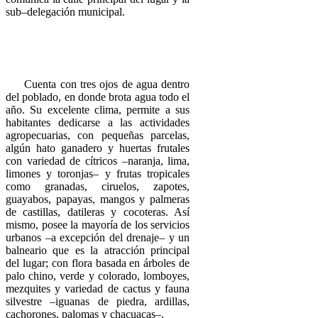
sub–delegación municipal.
Cuenta con tres ojos de agua dentro
del poblado, en donde brota agua todo el
año. Su excelente clima, permite a sus
habitantes dedicarse a las actividades
agropecuarias, con pequeñas parcelas,
algún hato ganadero y huertas frutales
con variedad de cítricos –naranja, lima,
limones y toronjas– y frutas tropicales
como granadas, ciruelos, zapotes,
guayabos, papayas, mangos y palmeras
de castillas, datileras y cocoteras. Así
mismo, posee la mayoría de los servicios
urbanos –a excepción del drenaje– y un
balneario que es la atracción principal
del lugar; con flora basada en árboles de
palo chino, verde y colorado, lomboyes,
mezquites y variedad de cactus y fauna
silvestre –iguanas de piedra, ardillas,
cachorones, palomas y chacuacas–.