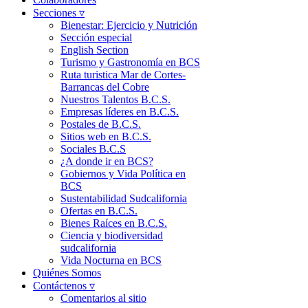
Secciones ▿
Bienestar: Ejercicio y Nutrición
Sección especial
English Section
Turismo y Gastronomía en BCS
Ruta turistica Mar de Cortes-
Barrancas del Cobre
Nuestros Talentos B.C.S.
Empresas líderes en B.C.S.
Postales de B.C.S.
Sitios web en B.C.S.
Sociales B.C.S
¿A donde ir en BCS?
Gobiernos y Vida Política en
BCS
Sustentabilidad Sudcalifornia
Ofertas en B.C.S.
Bienes Raíces en B.C.S.
Ciencia y biodiversidad
sudcalifornia
Vida Nocturna en BCS
Quiénes Somos
Contáctenos ▿
Comentarios al sitio