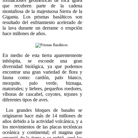
formaciones geométricas de roca ígnea
que recubren parte de la cadena
montañosa de la majestuosa Sierra de la
Giganta. Los prismas basálticos son
resultado del enfriamiento acelerado de
la lava durante un derrame o erupción
hace millones de años.
En medio de esta tierra aparentemente
inhóspita, se esconde una gran
diversidad biológica, ya que podemos
encontrar una gran variedad de flora y
fauna como: cardón, palo blanco,
mezquite, palo verde, biznaga,
matorrales; y liebres, pequeños roedores,
víboras de cascabel, coyotes, tejones y
diferentes tipos de aves.
Los grandes bloques de basalto se
originaron hace más de 14 millones de
años debido a la actividad volcánica, y a
los movimientos de las placas tectónicas
oceánica y continental; el magma que
emergió de la tierra y se enfrió, creó las