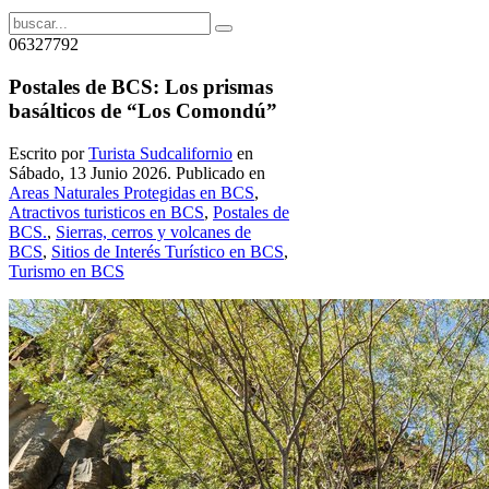
06327792
Postales de BCS: Los prismas
basálticos de “Los Comondú”
Escrito por
Turista Sudcalifornio
en
Sábado, 13 Junio 2026. Publicado en
Areas Naturales Protegidas en BCS
,
Atractivos turisticos en BCS
,
Postales de
BCS.
,
Sierras, cerros y volcanes de
BCS
,
Sitios de Interés Turístico en BCS
,
Turismo en BCS