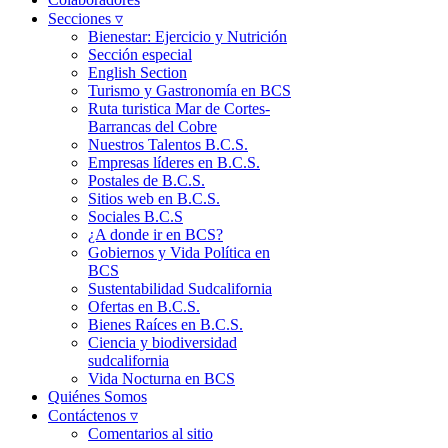
Secciones ▿
Bienestar: Ejercicio y Nutrición
Sección especial
English Section
Turismo y Gastronomía en BCS
Ruta turistica Mar de Cortes-
Barrancas del Cobre
Nuestros Talentos B.C.S.
Empresas líderes en B.C.S.
Postales de B.C.S.
Sitios web en B.C.S.
Sociales B.C.S
¿A donde ir en BCS?
Gobiernos y Vida Política en
BCS
Sustentabilidad Sudcalifornia
Ofertas en B.C.S.
Bienes Raíces en B.C.S.
Ciencia y biodiversidad
sudcalifornia
Vida Nocturna en BCS
Quiénes Somos
Contáctenos ▿
Comentarios al sitio