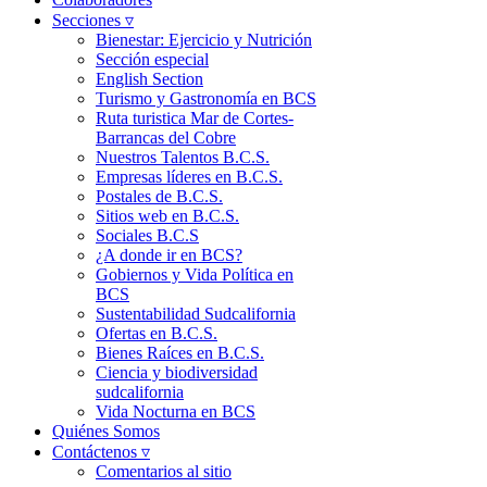
Secciones ▿
Bienestar: Ejercicio y Nutrición
Sección especial
English Section
Turismo y Gastronomía en BCS
Ruta turistica Mar de Cortes-
Barrancas del Cobre
Nuestros Talentos B.C.S.
Empresas líderes en B.C.S.
Postales de B.C.S.
Sitios web en B.C.S.
Sociales B.C.S
¿A donde ir en BCS?
Gobiernos y Vida Política en
BCS
Sustentabilidad Sudcalifornia
Ofertas en B.C.S.
Bienes Raíces en B.C.S.
Ciencia y biodiversidad
sudcalifornia
Vida Nocturna en BCS
Quiénes Somos
Contáctenos ▿
Comentarios al sitio