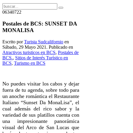
06340722
Postales de BCS: SUNSET DA
MONALISA
Escrito por
Turista Sudcalifornio
en
Sábado, 29 Mayo 2021. Publicado en
Atractivos turisticos en BCS
,
Postales de
BCS.
,
Sitios de Interés Turístico en
BCS
,
Turismo en BCS
No puedes visitar los cabos y dejar
fuera de tu agenda, sobre todo para
un anoche romántica el Restaurante
Italiano “Sunset Da MonaLisa”, el
cual además del rico sabor y la
variedad de sus platillos cuenta con
una impresionante panorámica
visual del Arco de San Lucas que