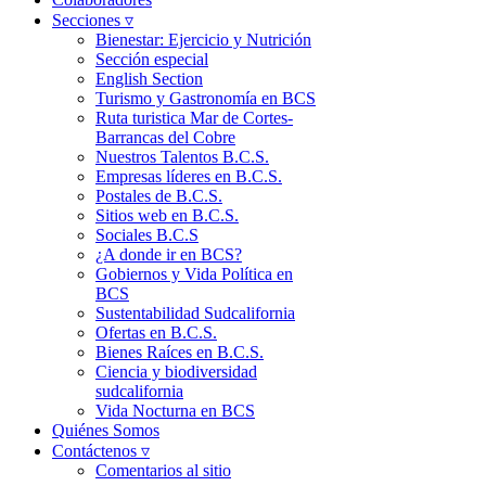
Secciones ▿
Bienestar: Ejercicio y Nutrición
Sección especial
English Section
Turismo y Gastronomía en BCS
Ruta turistica Mar de Cortes-
Barrancas del Cobre
Nuestros Talentos B.C.S.
Empresas líderes en B.C.S.
Postales de B.C.S.
Sitios web en B.C.S.
Sociales B.C.S
¿A donde ir en BCS?
Gobiernos y Vida Política en
BCS
Sustentabilidad Sudcalifornia
Ofertas en B.C.S.
Bienes Raíces en B.C.S.
Ciencia y biodiversidad
sudcalifornia
Vida Nocturna en BCS
Quiénes Somos
Contáctenos ▿
Comentarios al sitio