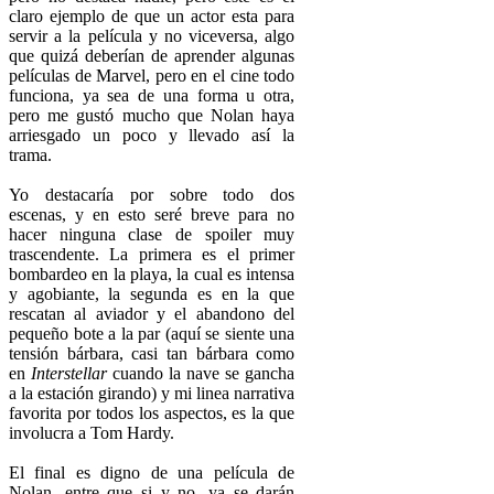
claro ejemplo de que un actor esta para
servir a la película y no viceversa, algo
que quizá deberían de aprender algunas
películas de Marvel, pero en el cine todo
funciona, ya sea de una forma u otra,
pero me gustó mucho que Nolan haya
arriesgado un poco y llevado así la
trama.
Yo destacaría por sobre todo dos
escenas, y en esto seré breve para no
hacer ninguna clase de spoiler muy
trascendente. La primera es el primer
bombardeo en la playa, la cual es intensa
y agobiante, la segunda es en la que
rescatan al aviador y el abandono del
pequeño bote a la par (aquí se siente una
tensión bárbara, casi tan bárbara como
en
Interstellar
cuando la nave se gancha
a la estación girando) y mi linea narrativa
favorita por todos los aspectos, es la que
involucra a Tom Hardy.
El final es digno de una película de
Nolan, entre que si y no, ya se darán