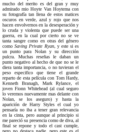
mucho del merito es del gran y muy
admirado mio Hoyte Van Hoytema con
su fotografía tan llena de estos matices
oscuros en verde, azul y rojo que nos
hacen envolvernos en la desesperación y
lo cruda y violenta que puede ser una
guerra, en la cual por cierto no se ve
tanta sangre como en otras del género
como
Saving Private Ryan
, y este si es
un punto para Nolan y su dirección
pulcra. Muchas reseñas le daban un
punto negativo al hecho de que no se le
diera tanta importancia, o no tuvieran el
peso especifico que tiene el grande
reparto de esta película con Tom Hardy,
Kenneth Branagh, Mark Rylance, el
joven Fionn Whitehead (al cual seguro
lo veremos nuevamente mas delante con
Nolan, se los aseguro) y hasta la
aparición de Harry Styles el cual yo
pensaría no iba a tener gran relevancia
en la cinta, pero aunque al principio si
me pareció su presencia como de diva, al
final se repone y todo el cast cumple,
pero no destaca nadie, pero este es el