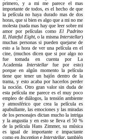
primero, y a mi me parece el mas
importante de todos, es el hecho de que
la película no haya durado mas de dos
horas, que si bien es algo que a mi no me
molesta (nada mas hay que leer sobre mi
amor por películas como
El Padrino
II
,
Hateful Eight
, o la misma
Interstellar
)
muchas personas si pueden quejarse de
esto a la hora de ver una película en el
cine, (muchos dicen que si por algo no
fue tomada en cuenta por La
Academia
Interstellar
fue por esto)
porque en algún momento la película
tiene que tener un bajón dentro de la
trama, y esto acaba por hacerlos perder
la noción. Otro gran valor sin duda de
esta película me parece es el muy poco
empleo de diálogos, la tensión ambiente
y atmosférico que crea la película es
apabullante, las emociones y las miradas
de los personajes dictan mucho la intriga
y la angustia y en esto se lleva el 50 %
de la película Hans Zimmer, su música
es igual de importante e impactante
como en
Inception
e
Interstellar
, también