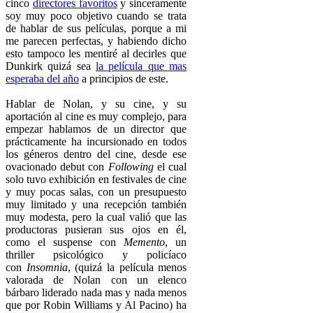
cinco
directores favoritos
y sinceramente
soy muy poco objetivo cuando se trata
de hablar de sus películas, porque a mi
me parecen perfectas, y habiendo dicho
esto tampoco les mentiré al decirles que
Dunkirk quizá sea
la película que mas
esperaba del año
a principios de este.
Hablar de Nolan, y su cine, y su
aportación al cine es muy complejo, para
empezar hablamos de un director que
prácticamente ha incursionado en todos
los géneros dentro del cine, desde ese
ovacionado debut con
Following
el cual
solo tuvo exhibición en festivales de cine
y muy pocas salas, con un presupuesto
muy limitado y una recepción también
muy modesta, pero la cual valió que las
productoras pusieran sus ojos en él,
como el suspense con
Memento
, un
thriller psicológico y policíaco
con
Insomnia
, (quizá la película menos
valorada de Nolan con un elenco
bárbaro liderado nada mas y nada menos
que por Robin Williams y Al Pacino) ha