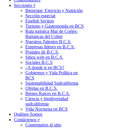
Secciones ▿
Bienestar: Ejercicio y Nutrición
Sección especial
English Section
Turismo y Gastronomía en BCS
Ruta turistica Mar de Cortes-
Barrancas del Cobre
Nuestros Talentos B.C.S.
Empresas líderes en B.C.S.
Postales de B.C.S.
Sitios web en B.C.S.
Sociales B.C.S
¿A donde ir en BCS?
Gobiernos y Vida Política en
BCS
Sustentabilidad Sudcalifornia
Ofertas en B.C.S.
Bienes Raíces en B.C.S.
Ciencia y biodiversidad
sudcalifornia
Vida Nocturna en BCS
Quiénes Somos
Contáctenos ▿
Comentarios al sitio