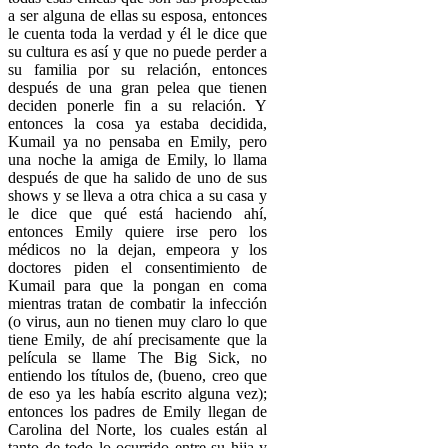
a ser alguna de ellas su esposa, entonces
le cuenta toda la verdad y él le dice que
su cultura es así y que no puede perder a
su familia por su relación, entonces
después de una gran pelea que tienen
deciden ponerle fin a su relación. Y
entonces la cosa ya estaba decidida,
Kumail ya no pensaba en Emily, pero
una noche la amiga de Emily, lo llama
después de que ha salido de uno de sus
shows y se lleva a otra chica a su casa y
le dice que qué está haciendo ahí,
entonces Emily quiere irse pero los
médicos no la dejan, empeora y los
doctores piden el consentimiento de
Kumail para que la pongan en coma
mientras tratan de combatir la infección
(o virus, aun no tienen muy claro lo que
tiene Emily, de ahí precisamente que la
película se llame The Big Sick, no
entiendo los títulos de, (bueno, creo que
de eso ya les había escrito alguna vez);
entonces los padres de Emily llegan de
Carolina del Norte, los cuales están al
tanto de todo lo ocurrido entre su hija y