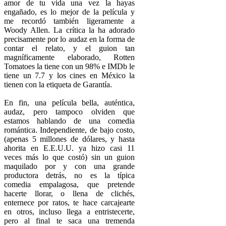
amor de tu vida una vez la hayas
engañado, es lo mejor de la película y
me recordó también ligeramente a
Woody Allen. La crítica la ha adorado
precisamente por lo audaz en la forma de
contar el relato, y el guion tan
magníficamente elaborado, Rotten
Tomatoes la tiene con un 98% e IMDb le
tiene un 7.7 y los cines en México la
tienen con la etiqueta de Garantía.
En fin, una película bella, auténtica,
audaz, pero tampoco olviden que
estamos hablando de una comedia
romántica. Independiente, de bajo costo,
(apenas 5 millones de dólares, y hasta
ahorita en E.E.U.U. ya hizo casi 11
veces más lo que costó) sin un guion
maquilado por y con una grande
productora detrás, no es la típica
comedia empalagosa, que pretende
hacerte llorar, o llena de clichés,
enternece por ratos, te hace carcajearte
en otros, incluso llega a entristecerte,
pero al final te saca una tremenda