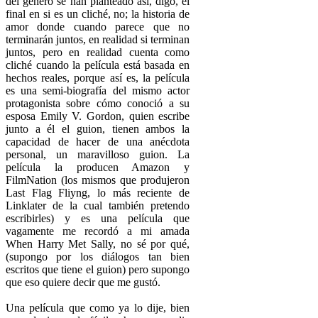
del género se han planteado así, digo, el
final en si es un cliché, no; la historia de
amor donde cuando parece que no
terminarán juntos, en realidad si terminan
juntos, pero en realidad cuenta como
cliché cuando la película está basada en
hechos reales, porque así es, la película
es una semi-biografía del mismo actor
protagonista sobre cómo conoció a su
esposa Emily V. Gordon, quien escribe
junto a él el guion, tienen ambos la
capacidad de hacer de una anécdota
personal, un maravilloso guion. La
película la producen Amazon y
FilmNation (los mismos que produjeron
Last Flag Fliyng, lo más reciente de
Linklater de la cual también pretendo
escribirles) y es una película que
vagamente me recordó a mi amada
When Harry Met Sally, no sé por qué,
(supongo por los diálogos tan bien
escritos que tiene el guion) pero supongo
que eso quiere decir que me gustó.
Una película que como ya lo dije, bien