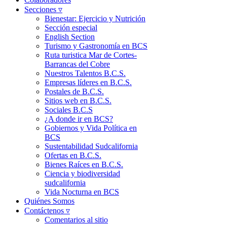
Secciones ▿
Bienestar: Ejercicio y Nutrición
Sección especial
English Section
Turismo y Gastronomía en BCS
Ruta turistica Mar de Cortes-
Barrancas del Cobre
Nuestros Talentos B.C.S.
Empresas líderes en B.C.S.
Postales de B.C.S.
Sitios web en B.C.S.
Sociales B.C.S
¿A donde ir en BCS?
Gobiernos y Vida Política en
BCS
Sustentabilidad Sudcalifornia
Ofertas en B.C.S.
Bienes Raíces en B.C.S.
Ciencia y biodiversidad
sudcalifornia
Vida Nocturna en BCS
Quiénes Somos
Contáctenos ▿
Comentarios al sitio