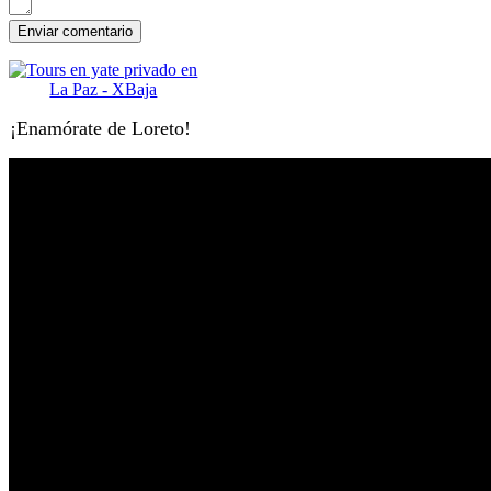
¡Enamórate de Loreto!