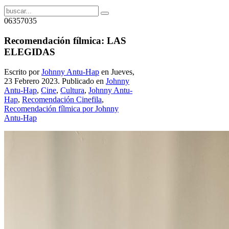
06357035
Recomendación fílmica: LAS
ELEGIDAS
Escrito por
Johnny Antu-Hap
en Jueves,
23 Febrero 2023. Publicado en
Johnny
Antu-Hap
,
Cine
,
Cultura
,
Johnny Antu-
Hap
,
Recomendación Cinefila
,
Recomendación fílmica por Johnny
Antu-Hap