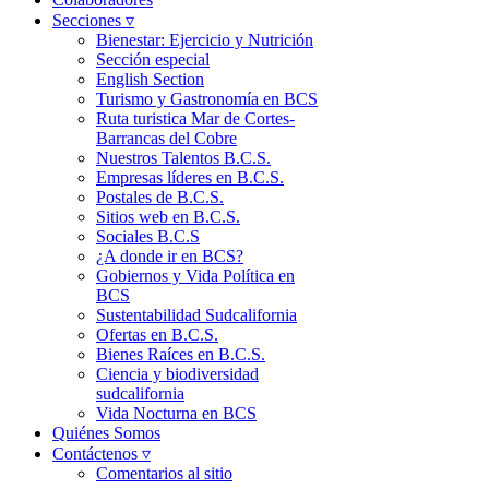
Secciones ▿
Bienestar: Ejercicio y Nutrición
Sección especial
English Section
Turismo y Gastronomía en BCS
Ruta turistica Mar de Cortes-
Barrancas del Cobre
Nuestros Talentos B.C.S.
Empresas líderes en B.C.S.
Postales de B.C.S.
Sitios web en B.C.S.
Sociales B.C.S
¿A donde ir en BCS?
Gobiernos y Vida Política en
BCS
Sustentabilidad Sudcalifornia
Ofertas en B.C.S.
Bienes Raíces en B.C.S.
Ciencia y biodiversidad
sudcalifornia
Vida Nocturna en BCS
Quiénes Somos
Contáctenos ▿
Comentarios al sitio