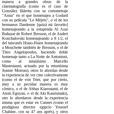
manera a grandes obras de la
cinematografía (como es el caso de
González Iñárritu con su cortometraje
"Anna" en el que homenajea a Godard
con su película "Le Mépris", o el de los
hermanos Dardenne [quizá mi favorito]
homenajeando a la estupenda Al Azar
Baltazar de Robert Bresson, el de Andrei
Konchalovski homenajeando a 8 1/2, el
del taiwanés Hsiao-Hsien homenajeando
a Mouchette también de Bresson, o el de
Theo Angelopoulos, haciendo doble
homenaje tanto a La Notte de Antonioni,
como al mismísimo Marcello
Mastroianni, actuado por la mismísima
Jeanne Moreau), otros lo abordan desde
la experiencia de ver cine colectivamente
(como el de von Trier, que por cierto,
muy a su peculiar manera es muy
cómico, o el de Abbas Kiarostami, el de
Atom Egoyan, o el de Aki Kaurismaki),
otrs lo abordaron desde la experiencia
misma que es estar en Cannes (como el
prodigioso director egipcio Youssef
Chahine, con su 47 ans aprés), y otros