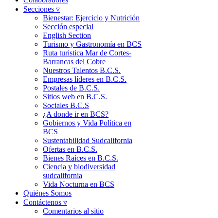
Secciones ▿
Bienestar: Ejercicio y Nutrición
Sección especial
English Section
Turismo y Gastronomía en BCS
Ruta turistica Mar de Cortes-
Barrancas del Cobre
Nuestros Talentos B.C.S.
Empresas líderes en B.C.S.
Postales de B.C.S.
Sitios web en B.C.S.
Sociales B.C.S
¿A donde ir en BCS?
Gobiernos y Vida Política en
BCS
Sustentabilidad Sudcalifornia
Ofertas en B.C.S.
Bienes Raíces en B.C.S.
Ciencia y biodiversidad
sudcalifornia
Vida Nocturna en BCS
Quiénes Somos
Contáctenos ▿
Comentarios al sitio