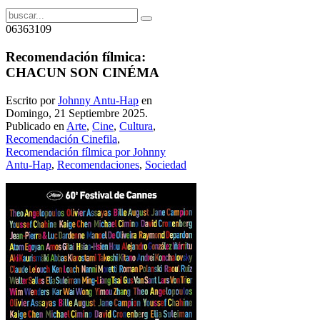
06363109
Recomendación fílmica:
CHACUN SON CINÉMA
Escrito por
Johnny Antu-Hap
en
Domingo, 21 Septiembre 2025.
Publicado en
Arte
,
Cine
,
Cultura
,
Recomendación Cinefila
,
Recomendación fílmica por Johnny
Antu-Hap
,
Recomendaciones
,
Sociedad