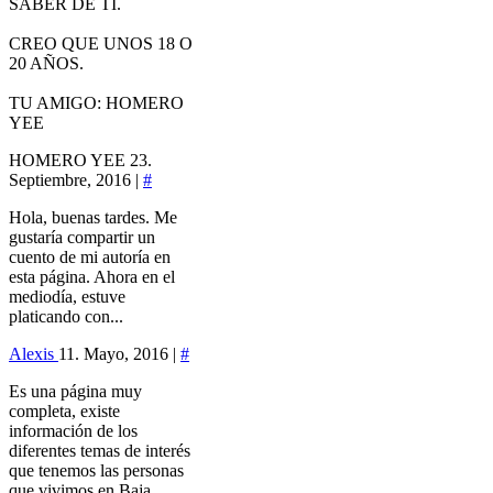
SABER DE TI.
CREO QUE UNOS 18 O
20 AÑOS.
TU AMIGO: HOMERO
YEE
HOMERO YEE
23.
Septiembre, 2016 |
#
Hola, buenas tardes. Me
gustaría compartir un
cuento de mi autoría en
esta página. Ahora en el
mediodía, estuve
platicando con...
Alexis
11. Mayo, 2016 |
#
Es una página muy
completa, existe
información de los
diferentes temas de interés
que tenemos las personas
que vivimos en Baja...