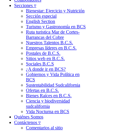
Secciones ▿
Bienestar: Ejercicio y Nutrición
Sección especial
English Section
Turismo y Gastronomía en BCS
Ruta turistica Mar de Cortes-
Barrancas del Cobre
Nuestros Talentos B.C.S.
Empresas líderes en B.C.S.
Postales de B.C.S.
Sitios web en B.C.S.
Sociales B.C.S
¿A donde ir en BCS?
Gobiernos y Vida Política en
BCS
Sustentabilidad Sudcalifornia
Ofertas en B.C.S.
Bienes Raíces en B.C.S.
Ciencia y biodiversidad
sudcalifornia
Vida Nocturna en BCS
Quiénes Somos
Contáctenos ▿
Comentarios al sitio