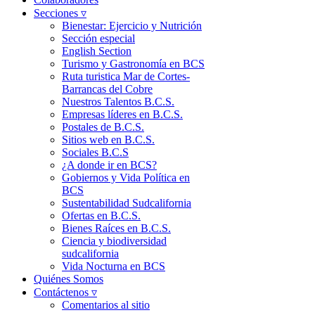
Secciones ▿
Bienestar: Ejercicio y Nutrición
Sección especial
English Section
Turismo y Gastronomía en BCS
Ruta turistica Mar de Cortes-
Barrancas del Cobre
Nuestros Talentos B.C.S.
Empresas líderes en B.C.S.
Postales de B.C.S.
Sitios web en B.C.S.
Sociales B.C.S
¿A donde ir en BCS?
Gobiernos y Vida Política en
BCS
Sustentabilidad Sudcalifornia
Ofertas en B.C.S.
Bienes Raíces en B.C.S.
Ciencia y biodiversidad
sudcalifornia
Vida Nocturna en BCS
Quiénes Somos
Contáctenos ▿
Comentarios al sitio