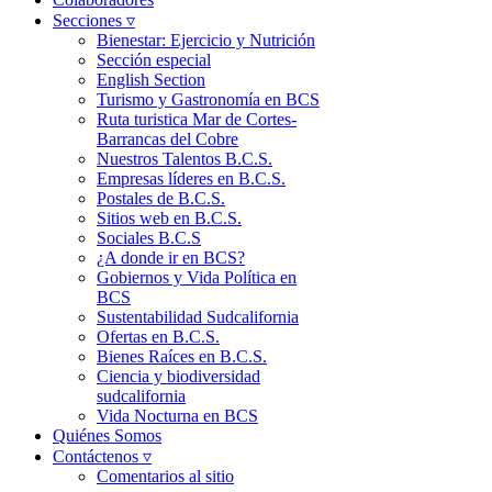
Secciones ▿
Bienestar: Ejercicio y Nutrición
Sección especial
English Section
Turismo y Gastronomía en BCS
Ruta turistica Mar de Cortes-
Barrancas del Cobre
Nuestros Talentos B.C.S.
Empresas líderes en B.C.S.
Postales de B.C.S.
Sitios web en B.C.S.
Sociales B.C.S
¿A donde ir en BCS?
Gobiernos y Vida Política en
BCS
Sustentabilidad Sudcalifornia
Ofertas en B.C.S.
Bienes Raíces en B.C.S.
Ciencia y biodiversidad
sudcalifornia
Vida Nocturna en BCS
Quiénes Somos
Contáctenos ▿
Comentarios al sitio