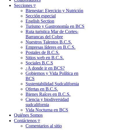
Secciones ▿
Bienestar: Ejercicio y Nutrición
Sección especial
English Section
Turismo y Gastronomía en BCS
Ruta turistica Mar de Cortes-
Barrancas del Cobre
Nuestros Talentos B.C.S.
Empresas líderes en B.C.S.
Postales de B.C.S.
Sitios web en B.C.S.
Sociales B.C.S
¿A donde ir en BCS?
Gobiernos y Vida Política en
BCS
Sustentabilidad Sudcalifornia
Ofertas en B.C.S.
Bienes Raíces en B.C.S.
Ciencia y biodiversidad
sudcalifornia
Vida Nocturna en BCS
Quiénes Somos
Contáctenos ▿
Comentarios al sitio